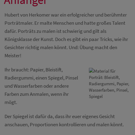
Diese Website nutzt Matomo Analytics für die Auswertung der
Seitenaufrufe als Statistik. Die hierdurch gespeicherten Daten werden
ausschließlich auf unseren eigenen Servern gespeichert. Eine
Hubert von Herkomer war ein erfolgreicher und berühmter
Übertragung an Dritte erfolgt nicht. Wir verwenden die Funktion
Porträtmaler. Er malte Menschen und hatte großes Talent
AnonymizeIP zur Anonymisierung Ihrer IP-Adresse, so dass diese gekürzt
wird und nicht mehr Ihrem Besuch auf unserer Internetseite zugeordnet
dafür. Porträts zu malen ist schwierig und gilt als
werden kann.
Königsklasse der Kunst. Doch es gibt ein paar Tricks, wie ihr
YouTube / Vimeo
Gesichter richtig malen könnt. Und: Übung macht den
Meister!
Videos werden über die Plattformen YouTube oder Vimeo eingebunden.
Wir nutzen YouTube im erweiterten Datenschutzmodus. Dieser Modus
bewirkt laut YouTube, dass YouTube keine Informationen über die
Ihr braucht: Papier, Bleistift,
Besucher auf dieser Website speichert, bevor diese sich das Video
ansehen.
Radiergummi, einen Spiegel, Pinsel
und Wasserfarben oder andere
Eingebundene Inhalte
Farben zum Anmalen, wenn ihr
Optional sind externe Inhalte auf den Seiten dieser Website
mögt.
eingebunden. Das können Kartendienste wie z.B. Google Maps sein
oder auch Anwendungen einer externen Website.
Der Spiegel ist dafür da, dass ihr euer eigenes Gesicht
anschauen, Proportionen kontrollieren und malen könnt.