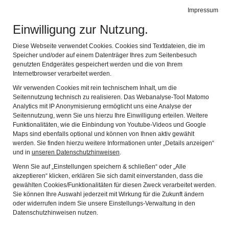
HERKOMER MUSEUM
Impressum
Navig
Landsberg am Lech
Einwilligung zur Nutzung.
Zurück
Wei
Diese Webseite verwendet Cookies. Cookies sind Textdateien, die im
Speicher und/oder auf einem Datenträger Ihres zum Seitenbesuch
genutzten Endgerätes gespeichert werden und die von Ihrem
Internetbrowser verarbeitet werden.
Wir verwenden Cookies mit rein technischem Inhalt, um die
Seitennutzung technisch zu realisieren. Das Webanalyse-Tool Matomo
Analytics mit IP Anonymisierung ermöglicht uns eine Analyse der
Seitennutzung, wenn Sie uns hierzu Ihre Einwilligung erteilen. Weitere
Funktionalitäten, wie die Einbindung von Youtube-Videos und Google
Maps sind ebenfalls optional und können von Ihnen aktiv gewählt
Porträtzeichnen
werden. Sie finden hierzu weitere Informationen unter „Details anzeigen“
und in
unseren Datenschutzhinweisen
.
Abstraktes Porträt
Wenn Sie auf „Einstellungen speichern & schließen“ oder „Alle
Maibild
akzeptieren“ klicken, erklären Sie sich damit einverstanden, dass die
gewählten Cookies/Funktionalitäten für diesen Zweck verarbeitet werden.
Kartoffeldruck
Sie können Ihre Auswahl jederzeit mit Wirkung für die Zukunft ändern
oder widerrufen indem Sie unsere Einstellungs-Verwaltung in den
Schablonendruck
Datenschutzhinweisen nutzen.
Marmoriertes Papier