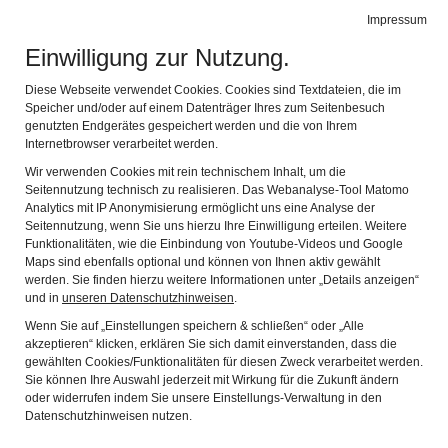
HERKOMER MUSEUM
Impressum
Navig
Landsberg am Lech
Einwilligung zur Nutzung.
Diese Webseite verwendet Cookies. Cookies sind Textdateien, die im
Speicher und/oder auf einem Datenträger Ihres zum Seitenbesuch
genutzten Endgerätes gespeichert werden und die von Ihrem
Internetbrowser verarbeitet werden.
Wir verwenden Cookies mit rein technischem Inhalt, um die
Seitennutzung technisch zu realisieren. Das Webanalyse-Tool Matomo
Analytics mit IP Anonymisierung ermöglicht uns eine Analyse der
Seitennutzung, wenn Sie uns hierzu Ihre Einwilligung erteilen. Weitere
Funktionalitäten, wie die Einbindung von Youtube-Videos und Google
Maps sind ebenfalls optional und können von Ihnen aktiv gewählt
werden. Sie finden hierzu weitere Informationen unter „Details anzeigen“
Aktuelles und
und in
unseren Datenschutzhinweisen
.
Veranstaltungen
Wenn Sie auf „Einstellungen speichern & schließen“ oder „Alle
akzeptieren“ klicken, erklären Sie sich damit einverstanden, dass die
gewählten Cookies/Funktionalitäten für diesen Zweck verarbeitet werden.
Sie können Ihre Auswahl jederzeit mit Wirkung für die Zukunft ändern
oder widerrufen indem Sie unsere Einstellungs-Verwaltung in den
Datenschutzhinweisen nutzen.
Öffentliche Rundgänge im