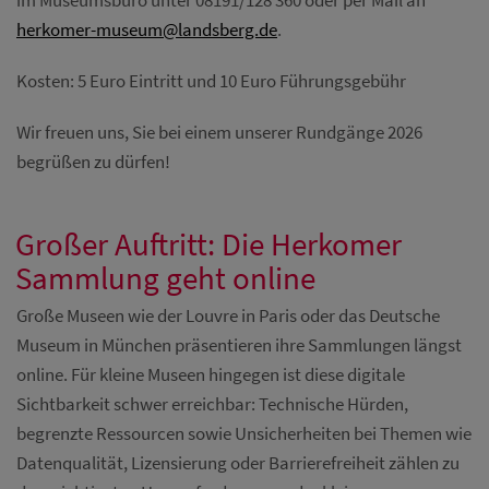
im Museumsbüro unter 08191/128 360 oder per Mail an
Diese Website nutzt Matomo Analytics für die Auswertung der
herkomer-museum@landsberg.de
.
Seitenaufrufe als Statistik. Die hierdurch gespeicherten Daten werden
ausschließlich auf unseren eigenen Servern gespeichert. Eine
Übertragung an Dritte erfolgt nicht. Wir verwenden die Funktion
Kosten: 5 Euro Eintritt und 10 Euro Führungsgebühr
AnonymizeIP zur Anonymisierung Ihrer IP-Adresse, so dass diese gekürzt
wird und nicht mehr Ihrem Besuch auf unserer Internetseite zugeordnet
werden kann.
Wir freuen uns, Sie bei einem unserer Rundgänge 2026
begrüßen zu dürfen!
YouTube / Vimeo
Videos werden über die Plattformen YouTube oder Vimeo eingebunden.
Wir nutzen YouTube im erweiterten Datenschutzmodus. Dieser Modus
Großer Auftritt: Die Herkomer
bewirkt laut YouTube, dass YouTube keine Informationen über die
Besucher auf dieser Website speichert, bevor diese sich das Video
Sammlung geht online
ansehen.
Große Museen wie der Louvre in Paris oder das Deutsche
Eingebundene Inhalte
Museum in München präsentieren ihre Sammlungen längst
Optional sind externe Inhalte auf den Seiten dieser Website
eingebunden. Das können Kartendienste wie z.B. Google Maps sein
online. Für kleine Museen hingegen ist diese digitale
oder auch Anwendungen einer externen Website.
Sichtbarkeit schwer erreichbar: Technische Hürden,
begrenzte Ressourcen sowie Unsicherheiten bei Themen wie
Datenqualität, Lizensierung oder Barrierefreiheit zählen zu