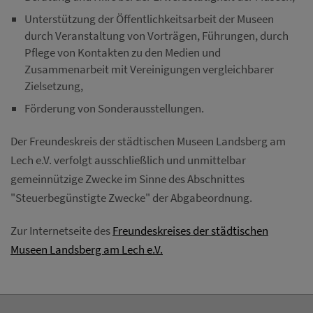
Diese Website nutzt Matomo Analytics für die Auswertung der
Unterstützung der Öffentlichkeitsarbeit der Museen
Seitenaufrufe als Statistik. Die hierdurch gespeicherten Daten werden
ausschließlich auf unseren eigenen Servern gespeichert. Eine
durch Veranstaltung von Vorträgen, Führungen, durch
Übertragung an Dritte erfolgt nicht. Wir verwenden die Funktion
Pflege von Kontakten zu den Medien und
AnonymizeIP zur Anonymisierung Ihrer IP-Adresse, so dass diese gekürzt
Zusammenarbeit mit Vereinigungen vergleichbarer
wird und nicht mehr Ihrem Besuch auf unserer Internetseite zugeordnet
werden kann.
Zielsetzung,
YouTube / Vimeo
Förderung von Sonderausstellungen.
Videos werden über die Plattformen YouTube oder Vimeo eingebunden.
Der Freundeskreis der städtischen Museen Landsberg am
Wir nutzen YouTube im erweiterten Datenschutzmodus. Dieser Modus
bewirkt laut YouTube, dass YouTube keine Informationen über die
Lech e.V. verfolgt ausschließlich und unmittelbar
Besucher auf dieser Website speichert, bevor diese sich das Video
gemeinnützige Zwecke im Sinne des Abschnittes
ansehen.
"Steuerbegünstigte Zwecke" der Abgabeordnung.
Eingebundene Inhalte
Optional sind externe Inhalte auf den Seiten dieser Website
Zur Internetseite des
Freundeskreises der städtischen
eingebunden. Das können Kartendienste wie z.B. Google Maps sein
Museen Landsberg am Lech e.V.
oder auch Anwendungen einer externen Website.