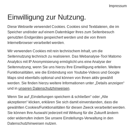
HERKOMER MUSEUM
Impressum
Navig
Landsberg am Lech
Einwilligung zur Nutzung.
Diese Webseite verwendet Cookies. Cookies sind Textdateien, die im
Speicher und/oder auf einem Datenträger Ihres zum Seitenbesuch
genutzten Endgerätes gespeichert werden und die von Ihrem
Internetbrowser verarbeitet werden.
Wir verwenden Cookies mit rein technischem Inhalt, um die
Seitennutzung technisch zu realisieren. Das Webanalyse-Tool Matomo
Analytics mit IP Anonymisierung ermöglicht uns eine Analyse der
Seitennutzung, wenn Sie uns hierzu Ihre Einwilligung erteilen. Weitere
Funktionalitäten, wie die Einbindung von Youtube-Videos und Google
Maps sind ebenfalls optional und können von Ihnen aktiv gewählt
Rückblick auf die Sanierung
werden. Sie finden hierzu weitere Informationen unter „Details anzeigen“
und in
unseren Datenschutzhinweisen
.
Der Mutterturm
Wenn Sie auf „Einstellungen speichern & schließen“ oder „Alle
Herkomer-Konkurrenz
akzeptieren“ klicken, erklären Sie sich damit einverstanden, dass die
gewählten Cookies/Funktionalitäten für diesen Zweck verarbeitet werden.
Herkothek
Sie können Ihre Auswahl jederzeit mit Wirkung für die Zukunft ändern
oder widerrufen indem Sie unsere Einstellungs-Verwaltung in den
Publikationen
Datenschutzhinweisen nutzen.
Freundeskreis